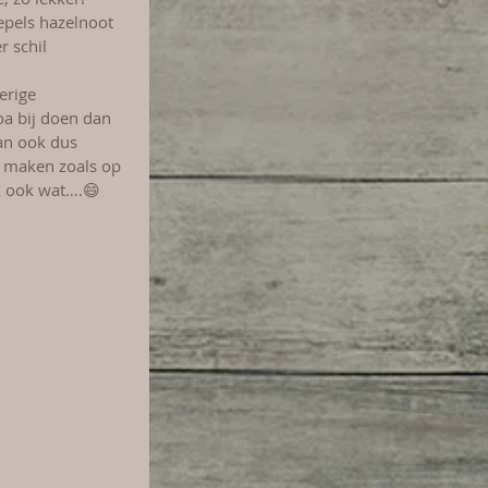
epels hazelnoot 
r schil 
erige 
oa bij doen dan 
kan ook dus 
n maken zoals op 
jk ook wat….😄