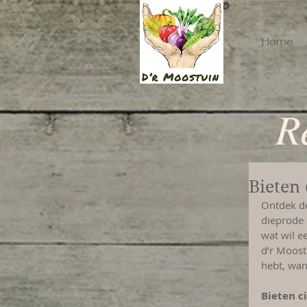
Home
R
Bieten 
Ontdek de
dieprode 
wat wil e
d’r Moostu
hebt, want
Bieten c