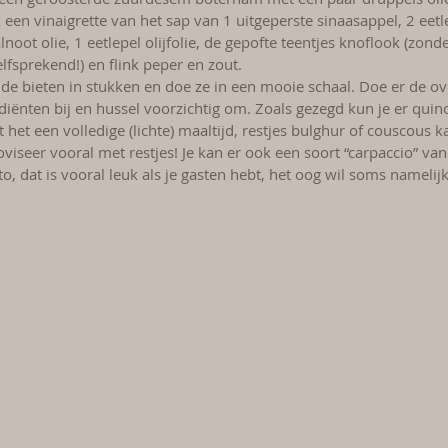
een vinaigrette van het sap van 1 uitgeperste sinaasappel, 2 eetl
lnoot olie, 1 eetlepel olijfolie, de gepofte teentjes knoflook (zonde
lfsprekend!) en flink peper en zout.
 de bieten in stukken en doe ze in een mooie schaal. Doe er de ov
diënten bij en hussel voorzichtig om. Zoals gezegd kun je er quin
 het een volledige (lichte) maaltijd, restjes bulghur of couscous 
viseer vooral met restjes! Je kan er ook een soort “carpaccio” va
to, dat is vooral leuk als je gasten hebt, het oog wil soms nameli