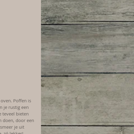
 oven. Poffen is 
 je rustig een 
e teveel bieten 
h doen, door een 
smeer je uit 
 zó lekker!