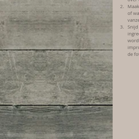
Maak 
of wa
vanze
Snijd
ingre
wordt
impro
de fo