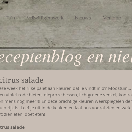
Tuin
Vrijwilligerswerk
Nieuws
Verkoop
eceptenblog en ni
citrus salade
ze week het rijke palet aan kleuren dat je vindt in d’r Moostuin…
en violet rode bieten, dieproze bessen, lichtgroene venkel, koolrab
en mens nog meer?!! En deze prachtige kleuren weerspiegelen de 
in rijk is. Leef je uit in de keuken en laat ons vooral zien en wet
: zien eten, doet eten!
itrus salade