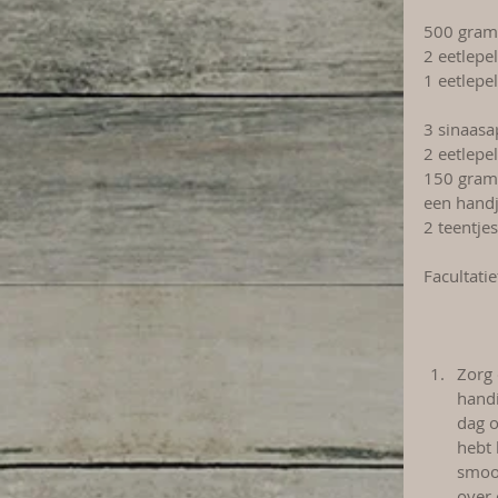
500 gram 
2 eetlepe
1 eetlepel
3 sinaasa
2 eetlepe
150 gram 
een handj
2 teentje
Facultati
Zorg 
handi
dag o
hebt 
smoot
over 