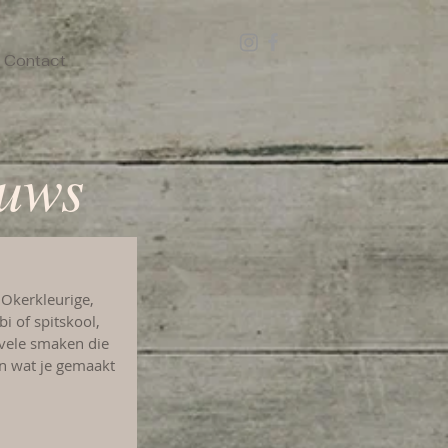
Contact
euws
 Okerkleurige, 
i of spitskool, 
vele smaken die 
en wat je gemaakt 