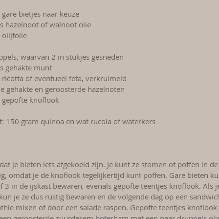
gare bietjes naar keuze
ls hazelnoot of walnoot olie
 olijfolie
ppels, waarvan 2 in stukjes gesneden
ls gehakte munt
ricotta of eventueel feta, verkruimeld
e gehakte en geroosterde hazelnoten
s gepofte knoflook 
ef: 150 gram quinoa en wat rucola of waterkers
dat je bieten iets afgekoeld zijn. Je kunt ze stomen of poffen in de
g, omdat je de knoflook tegelijkertijd kunt poffen. Gare bieten kun
f 3 in de ijskast bewaren, evenals gepofte teentjes knoflook. Als j
kun je ze dus rustig bewaren en de volgende dag op een sandwic
hie mixen of door een salade raspen. Gepofte teentjes knoflook 
een geroosterde zuurdesem boterham met een paar druppels olie,