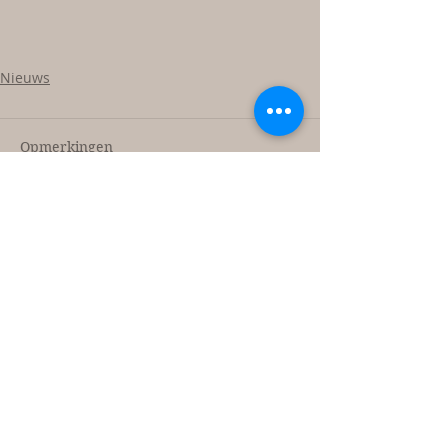
Nieuws
Opmerkingen
Plaats een opmerking...
D'r Moostuin
Belevingstuin