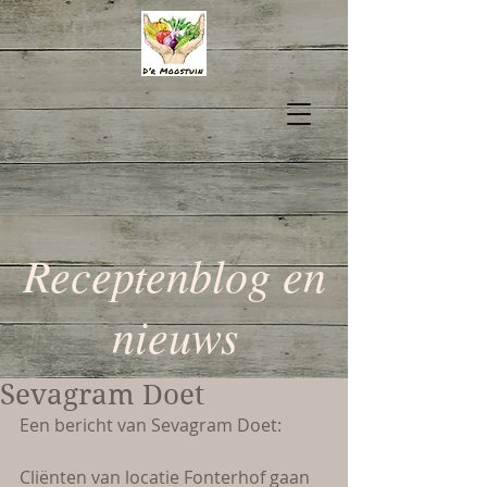
Receptenblog en
nieuws
Sevagram Doet
Een bericht van Sevagram Doet:
Cliënten van locatie Fonterhof gaan 