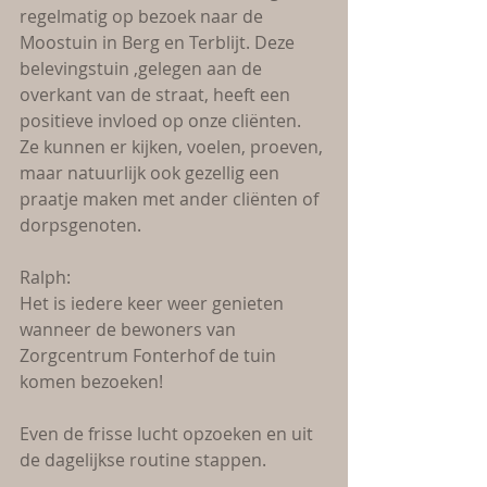
regelmatig op bezoek naar de 
Moostuin in Berg en Terblijt. Deze 
belevingstuin ,gelegen aan de 
overkant van de straat, heeft een 
positieve invloed op onze cliënten. 
Ze kunnen er kijken, voelen, proeven, 
maar natuurlijk ook gezellig een 
praatje maken met ander cliënten of 
dorpsgenoten.
Ralph:
Het is iedere keer weer genieten 
wanneer de bewoners van 
Zorgcentrum Fonterhof de tuin 
komen bezoeken!
Even de frisse lucht opzoeken en uit 
de dagelijkse routine stappen.